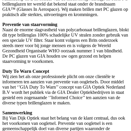
brillenglazen ter wereld dat bekend staat onder de brandnaam
GIA™ (Glasses In Aerospace). Wij maken brillen met PC glazen op
praktisch alle sterktes, uitvoeringen en krommingen.
Preventie van staarvorming
Naast de enorme slagvastheid van polycarbonaat brillenglazen, blokt
dit type brillenglas 100% schadelijke UV stralen zonder gebruik van
een speciale UV filter. Staar komt volgens een Brits onderzoek
steeds meer voor bij jonge mensen en is volgens de Wereld
Gezondheid Organisatie WHO oorzaak nummer 1 van blindheid.
De PC glazen van GIA houden uw ogen gezond en helpen
staarvorming te voorkomen.
Duty To Warn Concept
Wij zien het als onze professionele plicht om onze clientèle te
informeren ten aanzien van preventie van oogletseIs. Door middel
van het ‘’GIA Duty To Warn’’ concept van GIA Optiek Nederland
B.V wordt het publiek via de GIA Dealer Optiekbedrijven in staat
gesteld een zogenaamde ‘’Informed Choice’’ ten aanzien van de
diverse typen brillenglazen te maken.
Samenwerking
Bij Van Dijk Optiek staat het belang van de klant centraal, dus ook
het voorkomen van oogletsel. Preventie van oogletsel is een
gemeenschappelijk doel van diverse partijen waaronder de