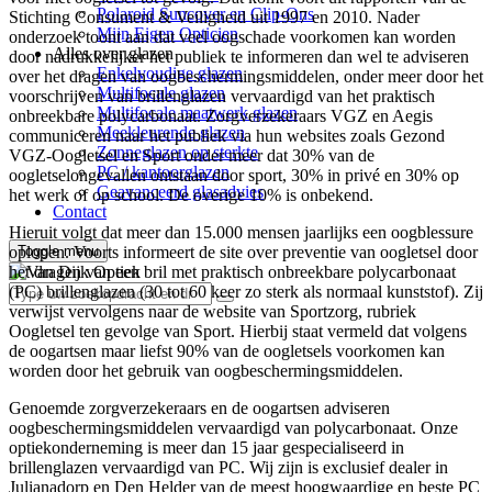
Polaroid Suncover en Clip-Ons
Stichting Consument & Veiligheid uit 1997 en 2010. Nader
Mijn Eigen Opticien
onderzoek toont aan dat veel oogschade voorkomen kan worden
Alles over glazen
door nadrukkelijker het publiek te informeren dan wel te adviseren
Enkelvoudige glazen
over het dragen van oogbeschermingsmiddelen, onder meer door het
Multifocale glazen
voorschrijven van brillenglazen vervaardigd van het praktisch
Multifocale maatwerk glazen
onbreekbare polycarbonaat. Zorgverzekeraars VGZ en Aegis
Meekleurende glazen
communiceren naar het publiek via hun websites zoals Gezond
Zonneglazen op sterkte
VGZ-Oogletsel en Sport onder meer dat 30% van de
PC / kantoorglazen
oogletselongevallen ontstaan door sport, 30% in privé en 30% op
Geavanceerd glasadvies
het werk of op school. De overige 10% is onbekend.
Contact
Hieruit volgt dat meer dan 15.000 mensen jaarlijks een oogblessure
oplopen. Voorts informeert de site over preventie van oogletsel door
Toggle menu
het dragen van een bril met praktisch onbreekbare polycarbonaat
(PC) brillenglazen (30 tot 60 keer zo sterk als normaal kunststof). Zij
verwijst vervolgens naar de website van Sportzorg, rubriek
Oogletsel ten gevolge van Sport. Hierbij staat vermeld dat volgens
de oogartsen maar liefst 90% van de oogletsels voorkomen kan
worden door het gebruik van oogbeschermingsmiddelen.
Genoemde zorgverzekeraars en de oogartsen adviseren
oogbeschermingsmiddelen vervaardigd van polycarbonaat. Onze
optiekonderneming is meer dan 15 jaar gespecialiseerd in
brillenglazen vervaardigd van PC. Wij zijn is exclusief dealer in
Julianadorp en Den Helder van de meest hoogwaardige en beste PC