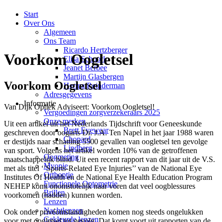
Start
Over Ons
Algemeen
Ons Team
Ricardo Hertzberger
Voorkom Oogletsel
Elisa Schoorl
Jeanet Berbee
Martijn Glasbergen
Voorkom Oogletsel
Herma Reinderman
Adresgegevens
Informatie
Van Dijk Optiek Adviseert: Voorkom Oogletsel!
Vergoedingen zorgverzekeraars 2025
Onze merken
Uit een artikel uit het Nederlands Tijdschrift voor Geneeskunde
Brett Eyewear
geschreven door oogarts Dr. J.A. Ten Napel in het jaar 1988 waren
Chopard
er destijds naar schatting 5500 gevallen van oogletsel ten gevolge
Lindberg
van sport. Volgens het artikel worden 10% van de getroffenen
Oogmeting
maatschappelijk blind. Uit een recent rapport van dit jaar uit de V.S.
Myopie
met als titel ‘’Sports-Related Eye Injuries’’ van de National Eye
Orthoptie
Institutes Of Health en de National Eye Health Education Program
Functionele Optometrie
NEHEP komt onomstotelijk naar voren dat veel oogblessures
Brillen
voorkomen (hadden) kunnen worden.
Lenzen
Nachtlenzen
Ook onder privéomstandigheden komen nog steeds ongelukken
Gekleurde lenzen
voor met oogletsel tot gevolg. Dat komt voort uit rapporten van de