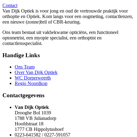
Contact
Van Dijk Optiek is voor jong en oud de vertrouwde praktijk voor
orthoptie en Optiek. Kom langs voor een oogmeting, contactlenzen,
een nieuwe (zonne)bril of CBR-keuring.
Ons team bestaat uit vakbekwame opticiëns, een functioneel
optometrist, een myopie specialist, een orthoptist en
contactlensspecialist.
Handige Links
Ons Team
Over Van Dijk Optiek
WC Dorperweerth
Regio Noordkop
Contactgegevens
Van Dijk Optiek
Drooghe Bol 1039
1788 VB Julianadorp
Hoofdstraat 18
1777 CB Hippolytushoef
0223-641582 / 0227-591057