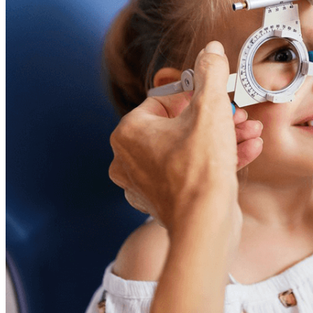
Polaroid Suncover en Clip-Ons
Mijn Eigen Opticien
Alles over glazen
Enkelvoudige glazen
Multifocale glazen
Multifocale maatwerk glazen
Meekleurende glazen
Zonneglazen op sterkte
PC / kantoorglazen
Geavanceerd glasadvies
Contact
Toggle menu